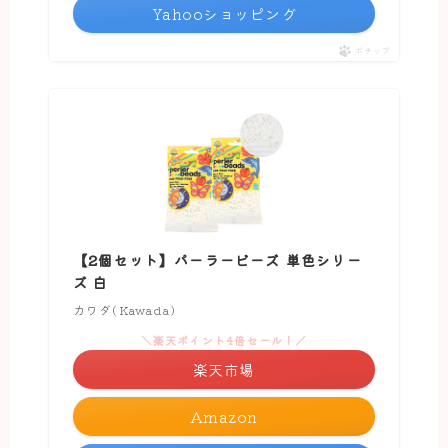
Yahooショッピング
ポチップ
【2個セット】パーラービーズ 単色シリー
ズ 白
カワダ(Kawada)
＼楽天ポイント4倍セール！／
楽天市場
Amazon