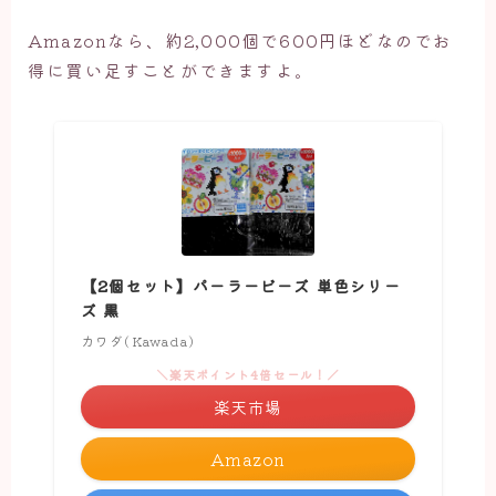
Amazonなら、約2,000個で600円ほどなのでお
得に買い足すことができますよ。
【2個セット】パーラービーズ 単色シリー
ズ 黒
カワダ(Kawada)
＼楽天ポイント4倍セール！／
楽天市場
Amazon