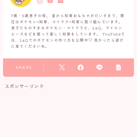
7歳・5歳息子の母。 昔から知育おもちゃがだいすきで、現
在はポケモン×知育、マイクラ×知育に取り組んでいます。
息子たちのすきなポケモン・マイクラと、LaQ、アイロン
ビーズなどを使って楽しく知育をしています。 YouTubeで
は、LaQでのポケモンの作り方を公開中♡ 良かったら遊び
に来てくださいね。
SHARE
スポンサーリンク