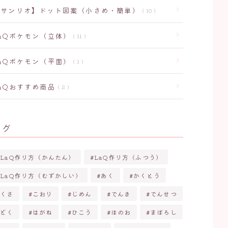
【サンリオ】ドット図案（小さめ・簡単）
10
LaQポケモン（立体）
11
LaQポケモン（平面）
1
LaQおすすめ商品
2
タグ
LaQ作り方（かんたん）
LaQ作り方（ふつう）
LaQ作り方（むずかしい）
あく
かくとう
くさ
こおり
じめん
でんき
でんせつ
どく
はがね
ひこう
ほのお
まぼろし