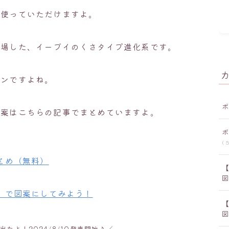
も使っていただけますよ。
登場した、イーブイのくさタイプ進化系です。
モンですよね。
図案はこちらの記事でまとめていますよ。
5
とめ（無料）
ー」で図案にしてみよう！
たよ！2024/8/10発売開始♪／