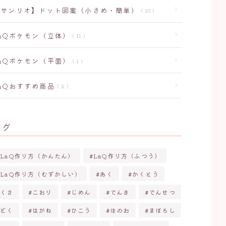
【サンリオ】ドット図案（小さめ・簡単）
10
LaQポケモン（立体）
11
LaQポケモン（平面）
1
LaQおすすめ商品
2
タグ
LaQ作り方（かんたん）
LaQ作り方（ふつう）
LaQ作り方（むずかしい）
あく
かくとう
くさ
こおり
じめん
でんき
でんせつ
どく
はがね
ひこう
ほのお
まぼろし