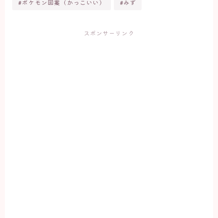
#ポケモン図案（かっこいい）
#みず
スポンサーリンク