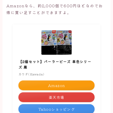
Amazonなら、約2,000個で600円ほどなのでお
得に買い足すことができますよ。
【2個セット】パーラービーズ 単色シリー
ズ 黒
カワダ(Kawada)
Amazon
楽天市場
Yahooショッピング