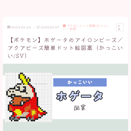
ポケモンドット図案(かっこい
P
2024.03.22
2026.03.07
い・伝説)
R
【ポケモン】ホゲータのアイロンビーズ／
アクアビーズ簡単ドット絵図案（かっこい
い/SV）