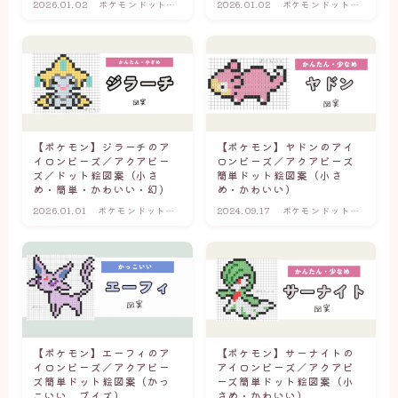
2026.01.02
ポケモンドット図
2026.01.02
ポケモンドット図
ポケモンドット図案(小さめ・かわいい・簡単)
案(小さめ・かわ
案(小さめ・かわ
いい・簡単)
いい・簡単)
アイロンビーズ×マインクラフト
マイクラドット図案(キャラクター・モブ)
マイクラドット図案(アイテム・武器)
【ポケモン】ジラーチのア
【ポケモン】ヤドンのアイ
イロンビーズ／アクアビー
ロンビーズ／アクアビーズ
ズ／ドット絵図案（小さ
簡単ドット絵図案（小さ
アイロンビーズ×サンリオ
め・簡単・かわいい・幻）
め・かわいい）
2026.01.01
ポケモンドット図
2024.09.17
ポケモンドット図
案(小さめ・かわ
案(小さめ・かわ
いい・簡単)
いい・簡単)
【ポケモン】エーフィのア
【ポケモン】サーナイトの
イロンビーズ／アクアビー
アイロンビーズ／アクアビ
ズ簡単ドット絵図案（かっ
ーズ簡単ドット絵図案（小
こいい、ブイズ）
さめ・かわいい）