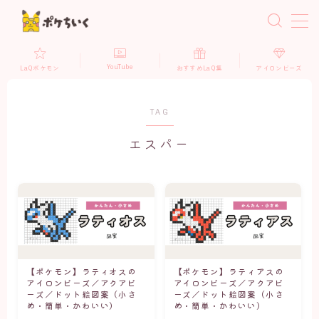
MENU
YouTube
LaQポケモン
おすすめLaQ集
アイロンビーズ
ドット絵メーカー
TAG
LaQ×ポケモン
エスパー
LaQポケモン（立体）
LaQポケモン（平面）
LaQ収納アイテム
LaQおすすめ商品
【ポケモン】ラティオスの
【ポケモン】ラティアスの
アイロンビーズ×ポケモン
アイロンビーズ／アクアビ
アイロンビーズ／アクアビ
ーズ／ドット絵図案（小さ
ーズ／ドット絵図案（小さ
ポケモンドット図案(かっこいい・伝説)
め・簡単・かわいい）
め・簡単・かわいい）