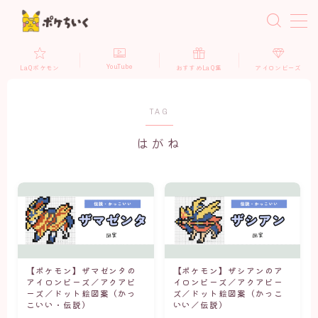
MENU
YouTube
LaQポケモン
おすすめLaQ集
アイロンビーズ
ドット絵メーカー
TAG
LaQ×ポケモン
はがね
LaQポケモン（立体）
LaQポケモン（平面）
LaQ収納アイテム
LaQおすすめ商品
【ポケモン】ザマゼンタの
【ポケモン】ザシアンのア
アイロンビーズ×ポケモン
アイロンビーズ／アクアビ
イロンビーズ／アクアビー
ーズ／ドット絵図案（かっ
ズ／ドット絵図案（かっこ
ポケモンドット図案(かっこいい・伝説)
こいい・伝説）
いい／伝説）