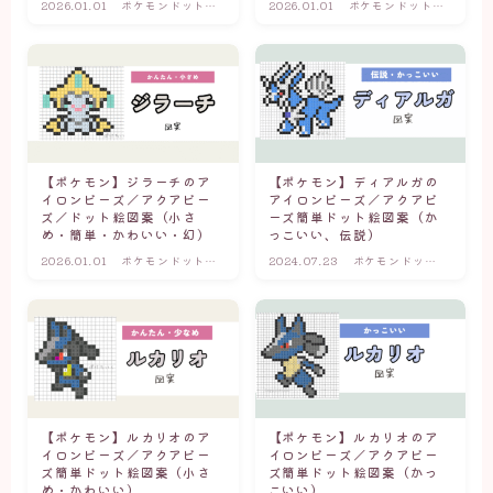
2026.01.01
ポケモンドット図
2026.01.01
ポケモンドット図
ポケモンドット図案(小さめ・かわいい・簡単)
案(かっこいい・
案(かっこいい・
伝説)
伝説)
アイロンビーズ×マインクラフト
マイクラドット図案(キャラクター・モブ)
マイクラドット図案(アイテム・武器)
【ポケモン】ジラーチのア
【ポケモン】ディアルガの
イロンビーズ／アクアビー
アイロンビーズ／アクアビ
ズ／ドット絵図案（小さ
ーズ簡単ドット絵図案（か
アイロンビーズ×サンリオ
め・簡単・かわいい・幻）
っこいい、伝説）
2026.01.01
ポケモンドット図
2024.07.23
ポケモンドット
案(小さめ・かわ
図案(かっこい
いい・簡単)
い・伝説)
【ポケモン】ルカリオのア
【ポケモン】ルカリオのア
イロンビーズ／アクアビー
イロンビーズ／アクアビー
ズ簡単ドット絵図案（小さ
ズ簡単ドット絵図案（かっ
め・かわいい）
こいい）