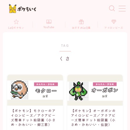
MENU
YouTube
LaQポケモン
おすすめLaQ集
アイロンビーズ
ドット絵メーカー
TAG
LaQ×ポケモン
くさ
LaQポケモン（立体）
LaQポケモン（平面）
LaQ収納アイテム
LaQおすすめ商品
【ポケモン】モクローのア
【ポケモン】オーガポンの
アイロンビーズ×ポケモン
イロンビーズ／アクアビー
アイロンビーズ／アクアビ
ズ簡単ドット絵図案（小さ
ーズ簡単ドット絵図案（小
ポケモンドット図案(かっこいい・伝説)
め・かわいい・御三家）
さめ・かわいい・伝説）