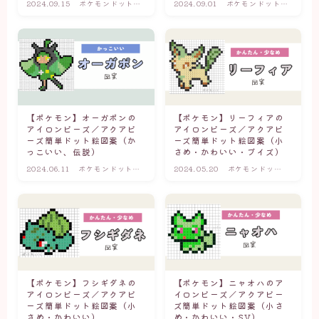
2024.09.15
ポケモンドット図
2024.09.01
ポケモンドット図
ポケモンドット図案(小さめ・かわいい・簡単)
案(小さめ・かわ
案(小さめ・かわ
いい・簡単)
いい・簡単)
アイロンビーズ×マインクラフト
マイクラドット図案(キャラクター・モブ)
マイクラドット図案(アイテム・武器)
【ポケモン】オーガポンの
【ポケモン】リーフィアの
アイロンビーズ／アクアビ
アイロンビーズ／アクアビ
ーズ簡単ドット絵図案（か
ーズ簡単ドット絵図案（小
アイロンビーズ×サンリオ
っこいい、伝説）
さめ・かわいい・ブイズ）
2024.06.11
ポケモンドット図
2024.05.20
ポケモンドット
案(かっこいい・
図案(小さめ・か
伝説)
わいい・簡単)
【ポケモン】フシギダネの
【ポケモン】ニャオハのア
アイロンビーズ／アクアビ
イロンビーズ／アクアビー
ーズ簡単ドット絵図案（小
ズ簡単ドット絵図案（小さ
さめ・かわいい）
め・かわいい・SV）